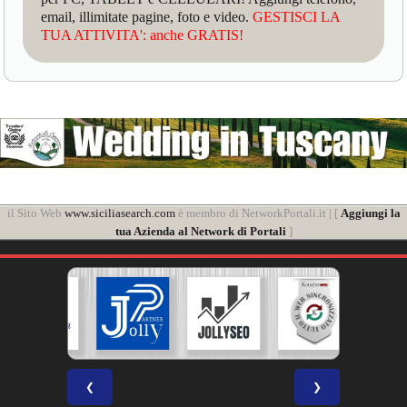
email, illimitate pagine, foto e video.
GESTISCI LA
TUA ATTIVITA': anche GRATIS!
il Sito Web
www.siciliasearch.com
è membro di NetworkPortali.it | [
Aggiungi la
tua Azienda al Network di Portali
]
❮
❯