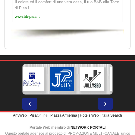
Il calore ed il comfort di una vera casa, il tuo B&B alla Torre
di Pisa !
www.bb-pisa.it
❮
❯
AnyWeb
|
Pisa
Online |
Piazza Armerina
|
Hotels Web
|
Italia Search
Portale Web membro di
NETWORK PORTALI
Questo portale aderisce al progetto di PROMOZIONE MULTI-CANALE: unico