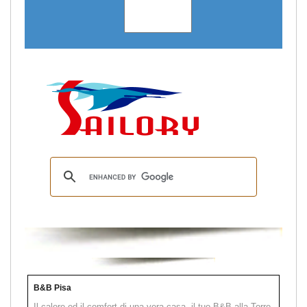
B&B Pisa
Il calore ed il comfort di una vera casa, il tuo B&B alla Torre