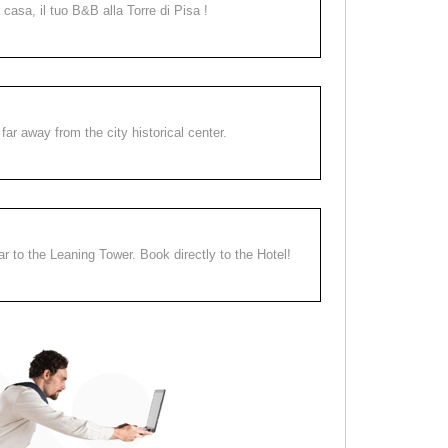
a casa, il tuo B&B alla Torre di Pisa !
far away from the city historical center.
ear to the Leaning Tower. Book directly to the Hotel!