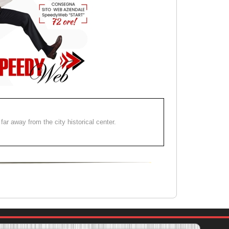
far away from the city historical center.