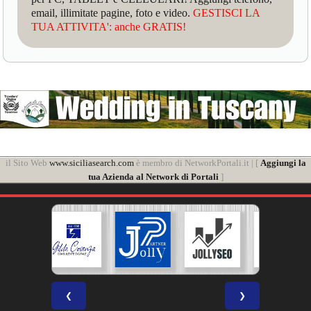
email, illimitate pagine, foto e video.
GESTISCI LA
TUA ATTIVITA': anche GRATIS!
il Sito Web
www.siciliasearch.com
è membro di NetworkPortali.it | [
Aggiungi la
tua Azienda al Network di Portali
]
❮
❯