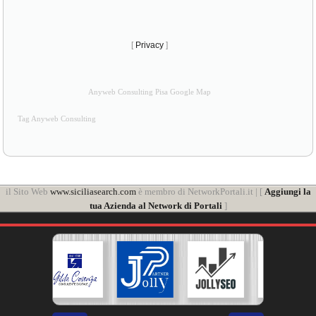
[
Privacy
]
Anyweb Consulting Pisa Google Map
Tag Anyweb Consulting
il Sito Web
www.siciliasearch.com
è membro di NetworkPortali.it | [
Aggiungi la
tua Azienda al Network di Portali
]