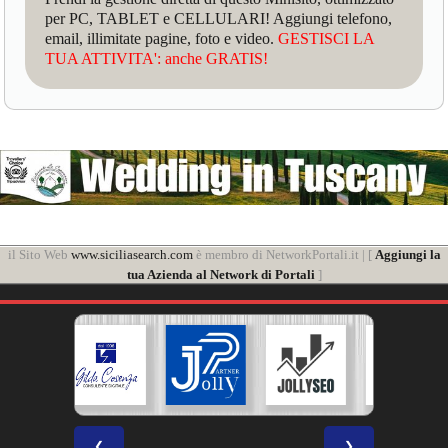
per PC, TABLET e CELLULARI! Aggiungi telefono,
email, illimitate pagine, foto e video.
GESTISCI LA
TUA ATTIVITA': anche GRATIS!
il Sito Web
www.siciliasearch.com
è membro di NetworkPortali.it | [
Aggiungi la
tua Azienda al Network di Portali
]
❮
❯