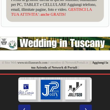
per PC, TABLET e CELLULARI! Aggiungi telefono,
email, illimitate pagine, foto e video.
GESTISCI LA
TUA ATTIVITA': anche GRATIS!
il Sito Web
www.siciliasearch.com
è membro di NetworkPortali.it | [
Aggiungi la
tua Azienda al Network di Portali
]
❮
❯