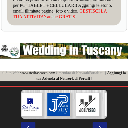
per PC, TABLET e CELLULARI! Aggiungi telefono,
email, illimitate pagine, foto e video.
GESTISCI LA
TUA ATTIVITA': anche GRATIS!
il Sito Web
www.siciliasearch.com
è membro di NetworkPortali.it | [
Aggiungi la
tua Azienda al Network di Portali
]
❮
❯