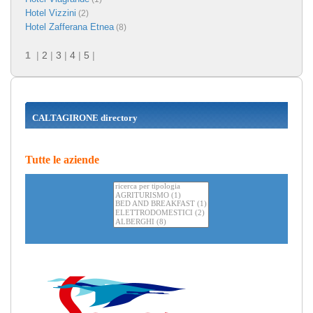
Hotel Vizzini
(2)
Hotel Zafferana Etnea
(8)
1
|
2
|
3
|
4
|
5
|
CALTAGIRONE directory
Tutte le aziende