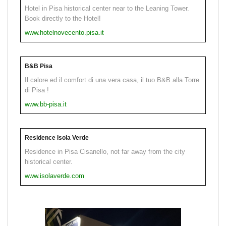
Hotel in Pisa historical center near to the Leaning Tower.
Book directly to the Hotel!
www.hotelnovecento.pisa.it
B&B Pisa
Il calore ed il comfort di una vera casa, il tuo B&B alla Torre
di Pisa !
www.bb-pisa.it
Residence Isola Verde
Residence in Pisa Cisanello, not far away from the city
historical center.
www.isolaverde.com