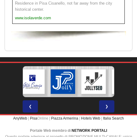
Residence in Pisa Cisanello, not far away from the city
historical center.
www.isolaverde.com
❮
❯
AnyWeb
|
Pisa
Online |
Piazza Armerina
|
Hotels Web
|
Italia Search
Portale Web membro di
NETWORK PORTALI
Questo portale aderisce al progetto di PROMOZIONE MULTI-CANALE: unico