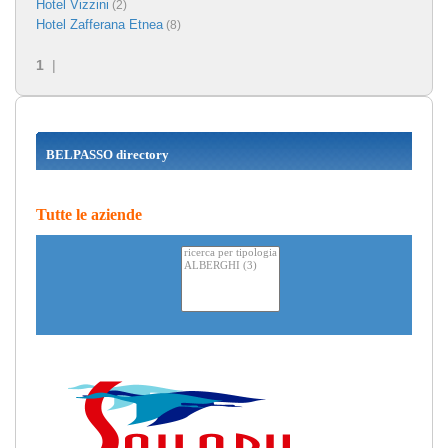
Hotel Vizzini
(2)
Hotel Zafferana Etnea
(8)
1
|
BELPASSO directory
Tutte le aziende