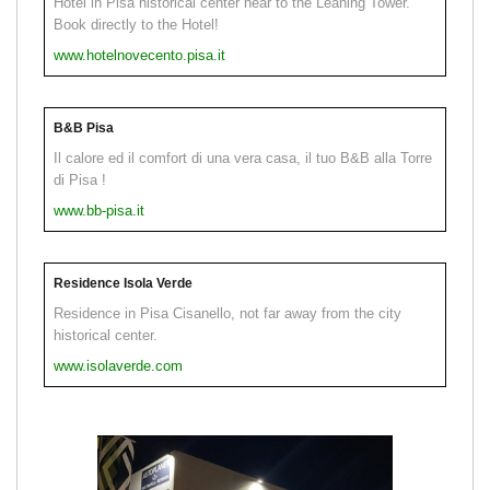
Hotel in Pisa historical center near to the Leaning Tower.
Book directly to the Hotel!
www.hotelnovecento.pisa.it
B&B Pisa
Il calore ed il comfort di una vera casa, il tuo B&B alla Torre
di Pisa !
www.bb-pisa.it
Residence Isola Verde
Residence in Pisa Cisanello, not far away from the city
historical center.
www.isolaverde.com