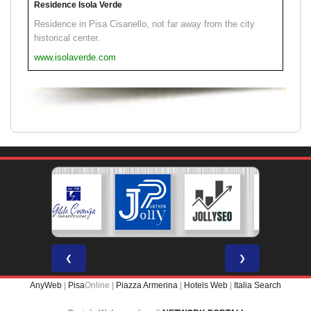
Residence Isola Verde
Residence in Pisa Cisanello, not far away from the city
historical center.
www.isolaverde.com
❮
❯
AnyWeb
|
Pisa
Online |
Piazza Armerina
|
Hotels Web
|
Italia Search