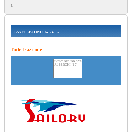
1
|
CASTELBUONO directory
Tutte le aziende