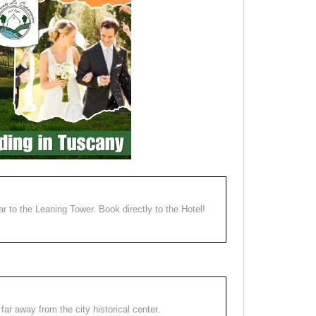
ear to the Leaning Tower. Book directly to the Hotel!
far away from the city historical center.