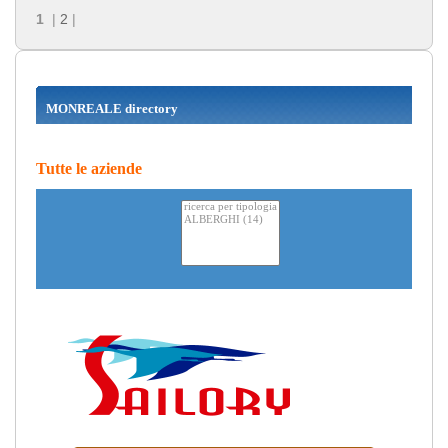
1
|
2
|
MONREALE directory
Tutte le aziende